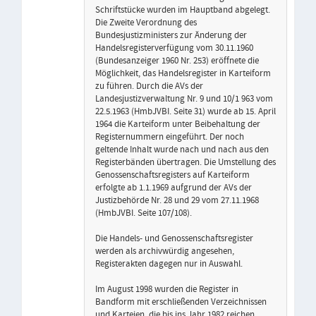
Schriftstücke wurden im Hauptband abgelegt.
Die Zweite Verordnung des
Bundesjustizministers zur Änderung der
Handelsregisterverfügung vom 30.11.1960
(Bundesanzeiger 1960 Nr. 253) eröffnete die
Möglichkeit, das Handelsregister in Karteiform
zu führen. Durch die AVs der
Landesjustizverwaltung Nr. 9 und 10/1 963 vom
22.5.1963 (HmbJVBI. Seite 31) wurde ab 15. April
1964 die Karteiform unter Beibehaltung der
Registernummern eingeführt. Der noch
geltende Inhalt wurde nach und nach aus den
Registerbänden übertragen. Die Umstellung des
Genossenschaftsregisters auf Karteiform
erfolgte ab 1.1.1969 aufgrund der AVs der
Justizbehörde Nr. 28 und 29 vom 27.11.1968
(HmbJVBI. Seite 107/108).
Die Handels- und Genossenschaftsregister
werden als archivwürdig angesehen,
Registerakten dagegen nur in Auswahl.
Im August 1998 wurden die Register in
Bandform mit erschließenden Verzeichnissen
und Karteien, die bis ins Jahr 1982 reichen,